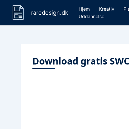
Gå
Hjem
Kreativ
Pl
til
raredesign.dk
Uddannelse
indholdet
Download gratis SWO