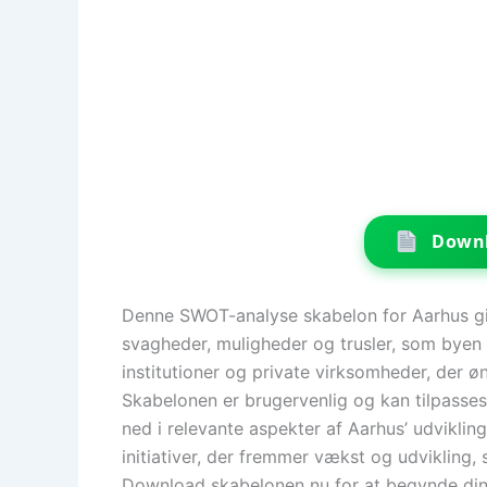
Downl
Denne SWOT-analyse skabelon for Aarhus giver
svagheder, muligheder og trusler, som byen s
institutioner og private virksomheder, der øn
Skabelonen er brugervenlig og kan tilpasses 
ned i relevante aspekter af Aarhus’ udviklin
initiativer, der fremmer vækst og udvikling,
Download skabelonen nu for at begynde din 