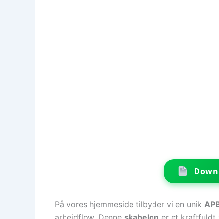
Downl
På vores hjemmeside tilbyder vi en unik
APB
arbejdflow. Denne
skabelon
er et kraftfuldt