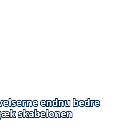
evelserne endnu bedre
gæk skabelonen