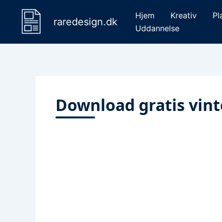
Gå
Hjem
Kreativ
Pl
til
raredesign.dk
Uddannelse
indholdet
Download gratis vin