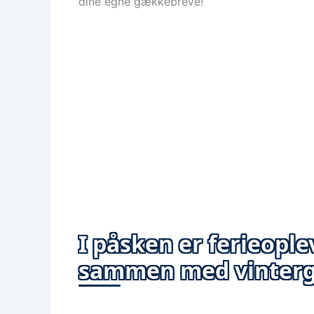
dine egne gækkebreve!
I påsken er ferieopl
sammen med vinter