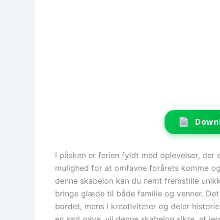
Downl
I påsken er ferien fyldt med oplevelser, de
mulighed for at omfavne forårets komme og
denne skabelon kan du nemt fremstille unikk
bringe glæde til både familie og venner. Det 
bordet, mens I kreativiteter og deler histor
en sød gave, vil denne skabelon sikre, at j