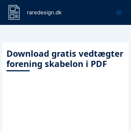
Gå
til
raredesign.dk
indholdet
Download gratis vedtægter
forening skabelon i PDF