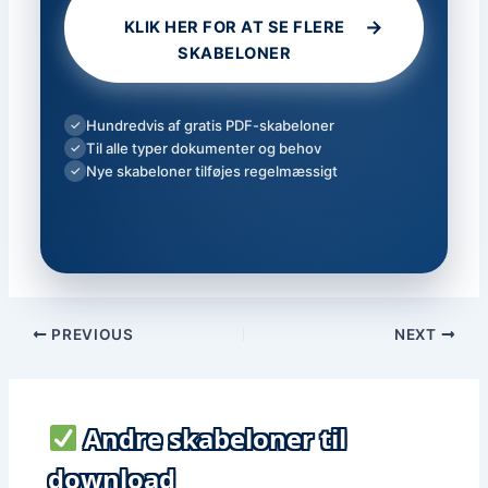
→
KLIK HER FOR AT SE FLERE
SKABELONER
Hundredvis af gratis PDF-skabeloner
✓
Til alle typer dokumenter og behov
✓
Nye skabeloner tilføjes regelmæssigt
✓
PREVIOUS
NEXT
Andre skabeloner til
download