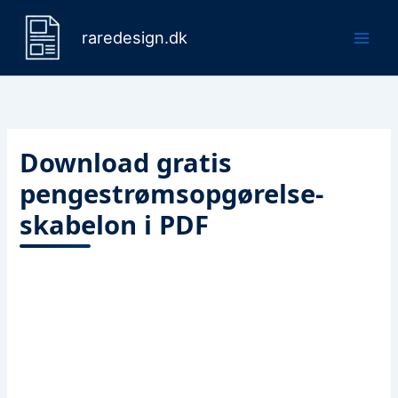
Gå
til
raredesign.dk
indholdet
Download gratis
pengestrømsopgørelse-
skabelon i PDF