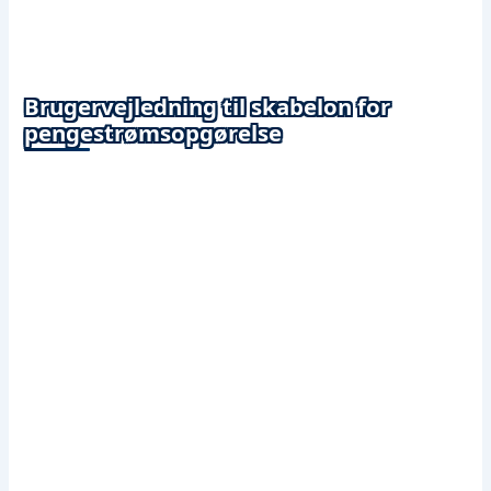
Brugervejledning til skabelon for
pengestrømsopgørelse