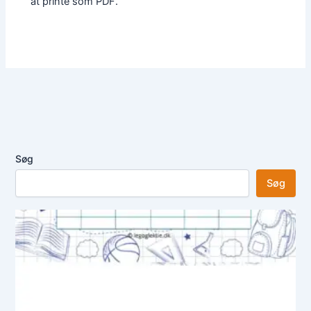
at printe som PDF.
Søg
Søg