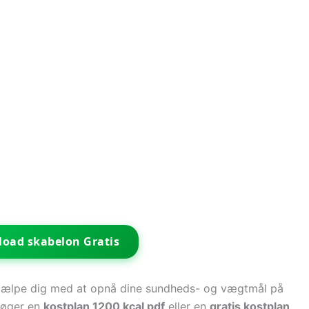
oad skabelon Gratis
 hjælpe dig med at opnå dine sundheds- og vægtmål på
søger en
kostplan 1200 kcal pdf
eller en
gratis kostplan