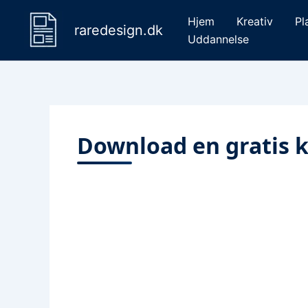
Gå
Hjem
Kreativ
Pl
til
raredesign.dk
Uddannelse
indholdet
Download en gratis k