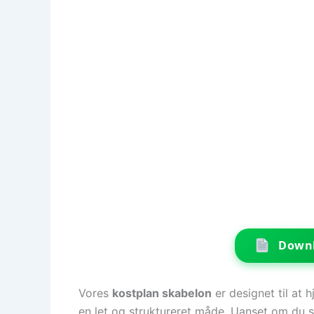
Downl
Vores
kostplan skabelon
er designet til at
en let og struktureret måde. Uanset om du 