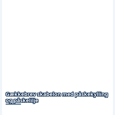
Gækkebrev skabelon med påskekylling
og påskelilje