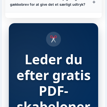
+
gækkebrev for at give det et særligt udtryk?
Leder du
efter gratis
PDF-
skabeloner