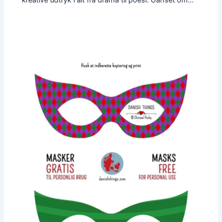
kreative udtryk i alt fra drama til poesi. Uanset om…