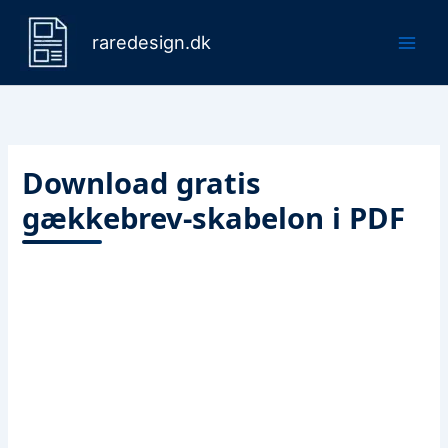
Gå
til
raredesign.dk
indholdet
Download gratis
gækkebrev-skabelon i PDF