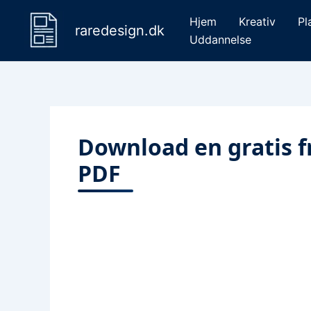
Gå
Hjem
Kreativ
Pl
til
raredesign.dk
Uddannelse
indholdet
Download en gratis fri
PDF