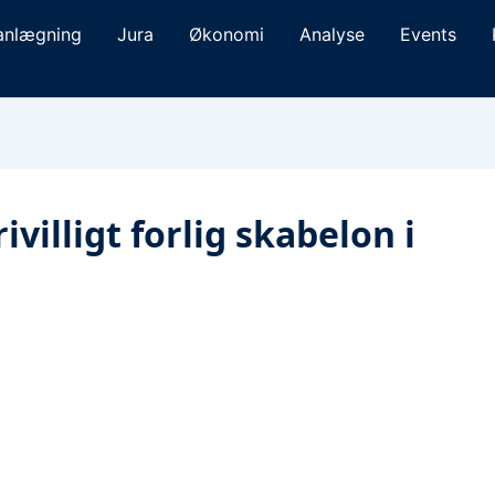
anlægning
Jura
Økonomi
Analyse
Events
villigt forlig skabelon i